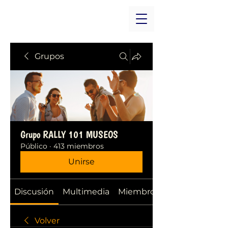
Grupos
Grupo RALLY 101 MUSEOS
Público
·
413 miembros
Unirse
Discusión
Multimedia
Miembros
Volver