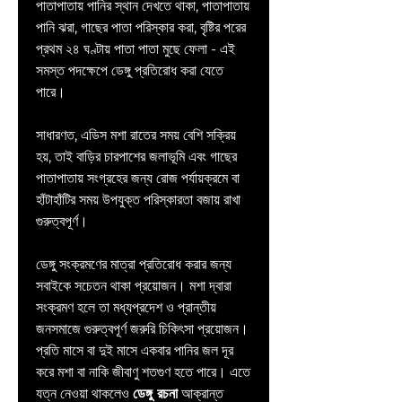
পাতাপাতায় পানির স্থান দেখতে থাকা, পাতাপাতায় 
পানি ঝরা, গাছের পাতা পরিস্কার করা, বৃষ্টির পরের 
প্রথম ২৪ ঘণ্টায় পাতা পাতা মুছে ফেলা - এই 
সমস্ত পদক্ষেপে ডেঙ্গু প্রতিরোধ করা যেতে 
পারে।
সাধারণত, এডিস মশা রাতের সময় বেশি সক্রিয় 
হয়, তাই বাড়ির চারপাশের জলাভূমি এবং গাছের 
পাতাপাতায় সংগ্রহের জন্য রোজ পর্যায়ক্রমে বা 
হাঁটাহাঁটির সময় উপযুক্ত পরিস্কারতা বজায় রাখা 
গুরুত্বপূর্ণ।
ডেঙ্গু সংক্রমণের মাত্রা প্রতিরোধ করার জন্য 
সবাইকে সচেতন থাকা প্রয়োজন। মশা দ্বারা 
সংক্রমণ হলে তা মধ্যপ্রদেশ ও প্রান্তীয় 
জনসমাজে গুরুত্বপূর্ণ জরুরি চিকিৎসা প্রয়োজন। 
প্রতি মাসে বা দুই মাসে একবার পানির জল দূর 
করে মশা বা নাকি জীবাণু শতগুণ হতে পারে। এতে 
যত্ন নেওয়া থাকলেও 
ডেঙ্গু রচনা
 আক্রান্ত 