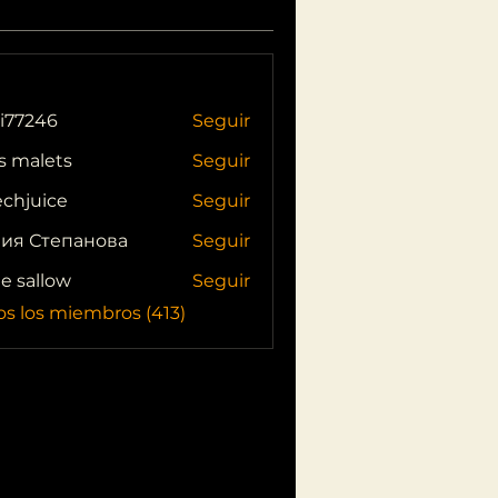
i77246
Seguir
46
s malets
Seguir
echjuice
Seguir
ия Степанова
Seguir
ie sallow
Seguir
os los miembros (413)