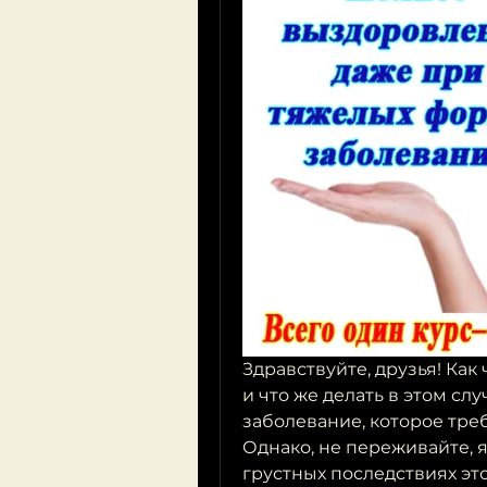
Здравствуйте, друзья! Как 
и что же делать в этом слу
заболевание, которое тре
Однако, не переживайте, я
грустных последствиях эт