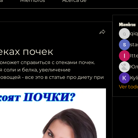
a
Miembros
Acerca de
Miembros
qiq
qiqi772
sta
еках почек
Itt
поможет справиться с отеками почек. 
Юл
соли и белка, увеличение 
вощей - все это в статье про диету при 
Kyl
Ver tod