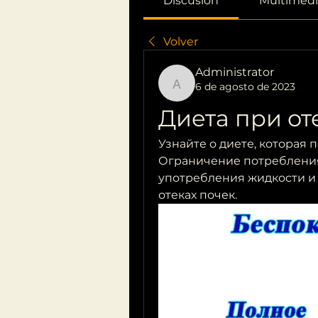
Discusión
Multimedi
Volver
Administrator
6 de agosto de 2023
Administrator
Диета при от
Узнайте о диете, которая 
Ограничение потребления 
употребления жидкости и о
отеках почек.