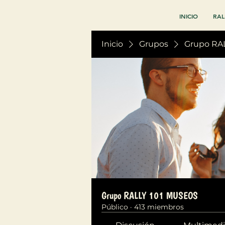
INICIO
RAL
Inicio
Grupos
Grupo RA
Grupo RALLY 101 MUSEOS
Público
·
413 miembros