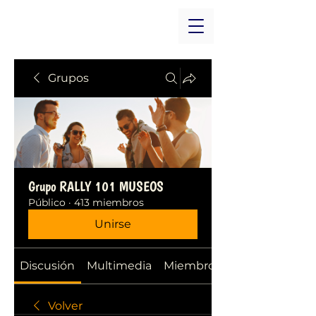
Grupos
Grupo RALLY 101 MUSEOS
Público
·
413 miembros
Unirse
Discusión
Multimedia
Miembros
Volver