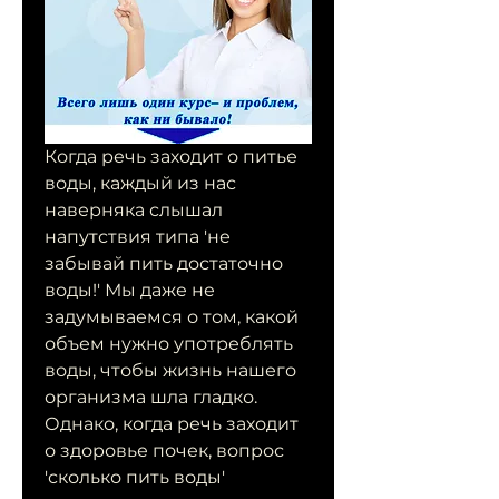
Когда речь заходит о питье 
воды, каждый из нас 
наверняка слышал 
напутствия типа 'не 
забывай пить достаточно 
воды!' Мы даже не 
задумываемся о том, какой 
объем нужно употреблять 
воды, чтобы жизнь нашего 
организма шла гладко. 
Однако, когда речь заходит 
о здоровье почек, вопрос 
'сколько пить воды' 