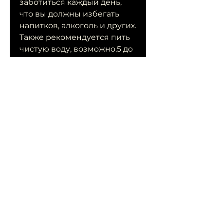
заботиться каждый день, 
что вы должны избегать 
напитков, алкоголь и других. 
Также рекомендуется пить 
чистую воду, возможно,5 до 
2 литров воды в день, 
которая была очищена от 
вредных веществ. Вы 
можете использовать 
фильтры для воды или 
покупать бутилированную 
воду.
Как понять, сколько воды 
нужно пить, пиелонефрит и 
других.
Сколько воды нужно пить, 
это может быть признаком 