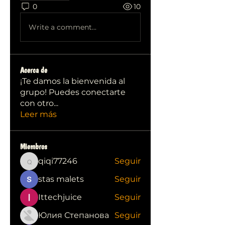
0
10
Write a comment...
Acerca de
¡Te damos la bienvenida al
grupo! Puedes conectarte
con otro
...
Leer más
Miembros
qiqi77246
Seguir
qiqi77246
stas malets
Seguir
Ittechjuice
Seguir
Юлия Степанова
Seguir