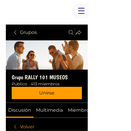
Grupos
Grupo RALLY 101 MUSEOS
Público
·
413 miembros
Unirse
Discusión
Multimedia
Miembros
Volver