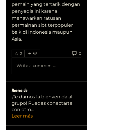
pemain yang tertarik dengan 
penyedia ini karena 
menawarkan ratusan 
permainan slot terpopuler 
baik di Indonesia maupun 
Asia.
0
0
Write a comment...
Acerca de
¡Te damos la bienvenida al
grupo! Puedes conectarte
con otro
...
Leer más