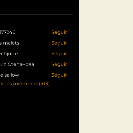
i77246
Seguir
46
s malets
Seguir
echjuice
Seguir
ия Степанова
Seguir
ie sallow
Seguir
os los miembros (413)