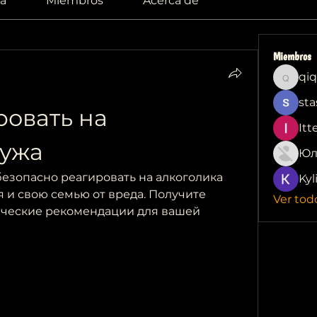
a
Miembros
Acerca de
Miembros
qiq
qiqi772
sta
овать на 
Itt
мужа
Юл
безопасно реагировать на алкоголика 
Kyl
 и свою семью от вреда. Получите 
Ver tod
ические рекомендации для вашей 