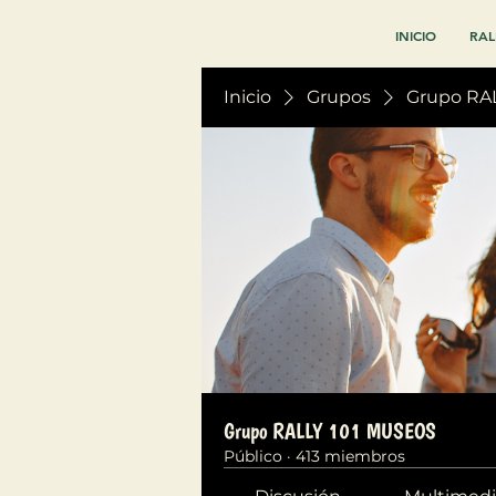
INICIO
RAL
Inicio
Grupos
Grupo RA
Grupo RALLY 101 MUSEOS
Público
·
413 miembros