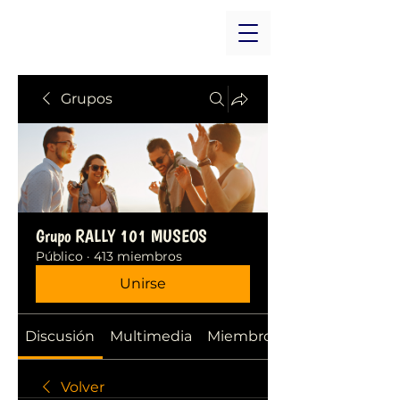
Grupos
Grupo RALLY 101 MUSEOS
Público
·
413 miembros
Unirse
Discusión
Multimedia
Miembros
Volver