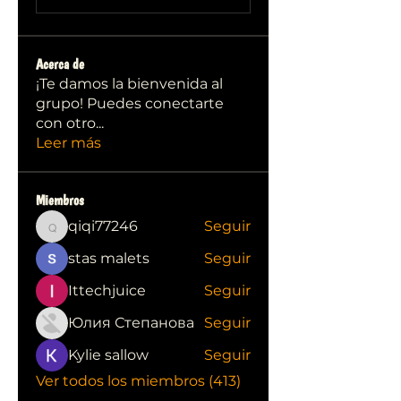
Acerca de
¡Te damos la bienvenida al
grupo! Puedes conectarte
con otro
...
Leer más
Miembros
qiqi77246
Seguir
qiqi77246
stas malets
Seguir
Ittechjuice
Seguir
Юлия Степанова
Seguir
Kylie sallow
Seguir
Ver todos los miembros (413)