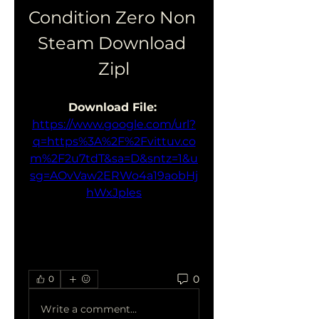
Condition Zero Non 
Steam Download 
Zipl
Download File: 
https://www.google.com/url?
q=https%3A%2F%2Fvittuv.co
m%2F2u7tdT&sa=D&sntz=1&u
sg=AOvVaw2ERWo4a19aobHj
hWxJples
0
0
Write a comment...