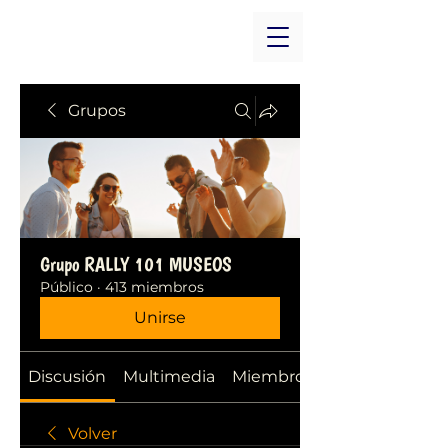
Grupos
Grupo RALLY 101 MUSEOS
Público
·
413 miembros
Unirse
Discusión
Multimedia
Miembros
Volver