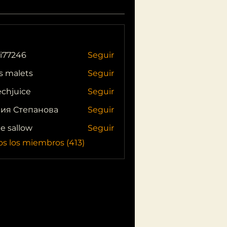
i77246
Seguir
46
s malets
Seguir
echjuice
Seguir
ия Степанова
Seguir
ie sallow
Seguir
os los miembros (413)