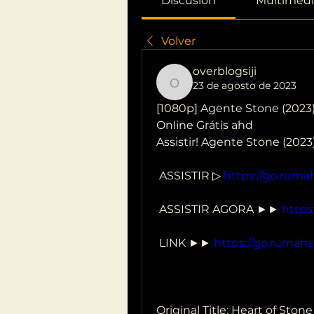
Discusión
Multimedi
Volver
overblogsiji
23 de agosto de 2023
overblogsiji
[1080p] Agente Stone (2023)
Online Grátis ahd
Assistir! Agente Stone (202
 ASSISTIR ▷ 
https://go.ruma
 ASSISTIR AGORA ►► 
https
 LINK ►► 
https://go.rumahs
Original Title: Heart of Stone