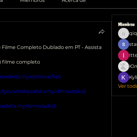
a
Miembros
Acerca de
Miembros
qiq
qiqi772
sta
 Filme Completo Dublado em PT - Assista 
Itt
3) filme completo
Юл
hsoalkita.my.id/movie/ksS
Kyl
Ver tod
://go.rumahsoalkita.my.id/movie/ksS
oalkita.my.id/movie/ksS