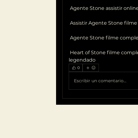
 Agente Stone assistir onlin
 Assistir Agente Stone fil
 Agente Stone filme compl
 Heart of Stone filme completo dublado.Agente Stone Filme completo 
legendado
0
Escribir un comentario...