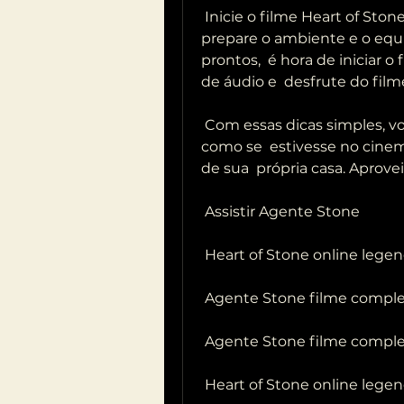
 Inicie o filme Heart of Stone (2023): Depois de escolher o filme,  
prepare o ambiente e o equi
prontos,  é hora de iniciar o
de áudio e  desfrute do film
 Com essas dicas simples, você pode desfrutar de um filme em casa 
como se  estivesse no cinem
de sua  própria casa. Aprovei
 Assistir Agente Stone
 Heart of Stone online lege
 Agente Stone filme compl
 Agente Stone filme compl
 Heart of Stone online lege