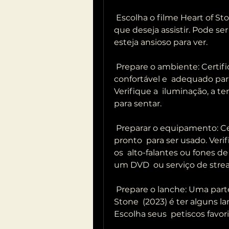
 Escolha o filme Heart of Stone (2023): Antes de tudo, escolha o filme  
que deseja assistir. Pode se
esteja ansioso para ver.
 Prepare o ambiente: Certifique-se de que o ambiente esteja 
confortável e  adequado para
Verifique a  iluminação, a t
para sentar.
 Preparar o equipamento: Certifique-se de que o equipamento esteja 
pronto  para ser usado. Veri
os  alto-falantes ou fones d
um DVD  ou serviço de stre
 Prepare o lanche: Uma parte importante de assistir um filme Agente 
Stone  (2023) é ter alguns 
Escolha seus  petiscos favo