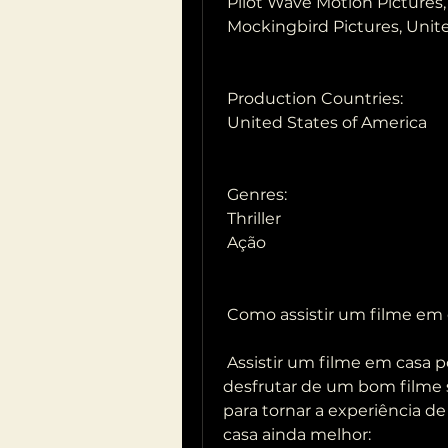
 Pilot Wave Motion Pictures
 Mockingbird Pictures, Unit
 Production Countries:
 United States of America
 Genres:
 Thriller
 Ação
 Como assistir um filme em
 Assistir um filme em casa pode ser uma ótima maneira de relaxar e  
desfrutar de um bom filme s
para tornar a experiência de
casa ainda melhor: