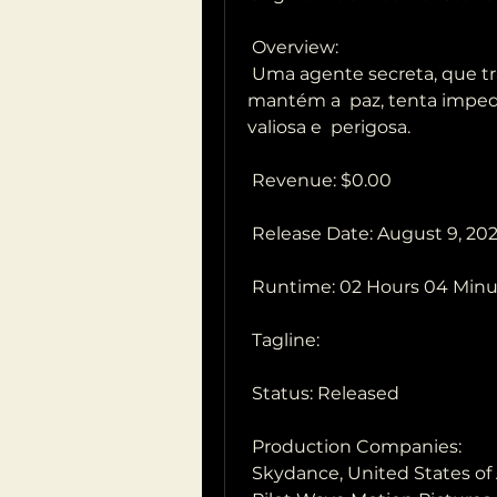
 Overview:
 Uma agente secreta, que trabalha para uma organização global que 
mantém a  paz, tenta imped
valiosa e  perigosa.
 Revenue: $0.00
 Release Date: August 9, 20
 Runtime: 02 Hours 04 Min
 Tagline: 
 Status: Released
 Production Companies:
 Skydance, United States of