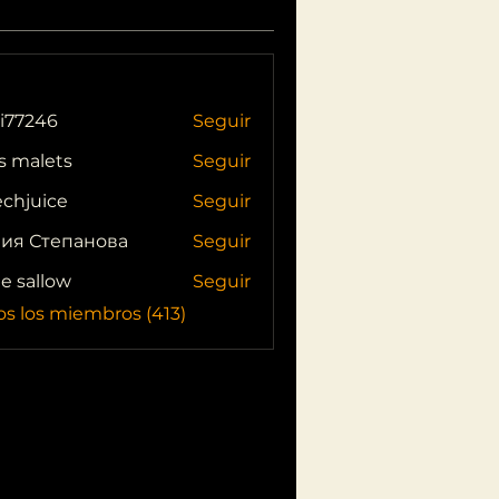
i77246
Seguir
46
s malets
Seguir
echjuice
Seguir
ия Степанова
Seguir
ie sallow
Seguir
os los miembros (413)