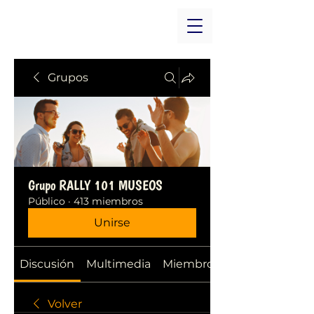
Grupos
Grupo RALLY 101 MUSEOS
Público
·
413 miembros
Unirse
Discusión
Multimedia
Miembros
Volver