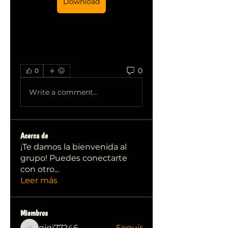
Download
0
0
Write a comment...
Acerca de
¡Te damos la bienvenida al
grupo! Puedes conectarte
con otro
...
Leer más
Miembros
qiqi77246
Seguir