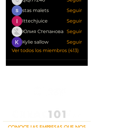
qiqi77246
stas malets
Seguir
Ittechjuice
Seguir
Юлия Степанова
Seguir
Kylie sallow
Seguir
Ver todos los miembros (413)
CONOCE LAS EMPRESAS QUE NOS