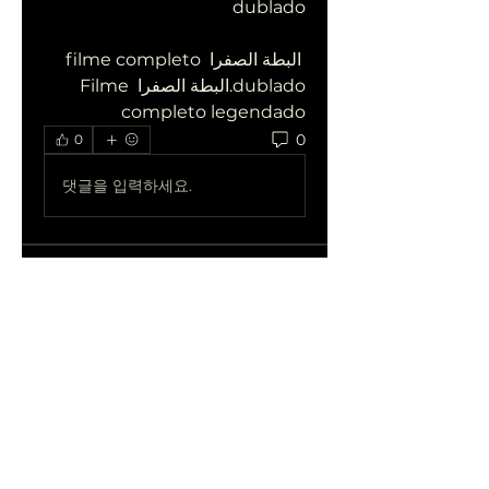
dublado
 البطة الصفرا filme completo 
dublado.البطة الصفرا Filme 
completo legendado
0
0
댓글을 입력하세요.
Acerca de
¡Te damos la bienvenida al
grupo! Puedes conectarte
con otro
...
Leer más
Miembros
qiqi77246
Seguir
qiqi77246