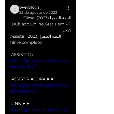
overblogsiji
overblogsiji
23 de agosto de 2023
البطة الصفرا (2023) Filme 
Dublado Online Grátis em PT 
uxw
Assistir! البطة الصفرا (2023) 
filme completo
 ASSISTIR ▷ 
https://go.rumahsoalkita.my.i
d/movie/kgP
 ASSISTIR AGORA ►► 
https://go.rumahsoalkita.my.i
d/movie/kgP
 LINK ►► 
https://go.rumahsoalkita.my.i