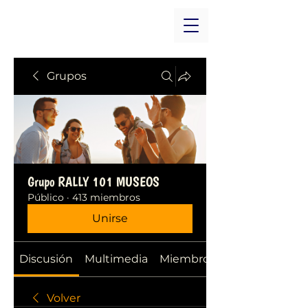
Grupos
Grupo RALLY 101 MUSEOS
Público
·
413 miembros
Unirse
Discusión
Multimedia
Miembros
Volver