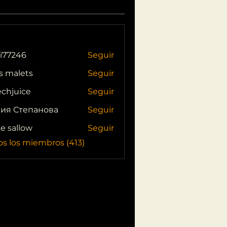
i77246
Seguir
46
s malets
Seguir
echjuice
Seguir
ия Степанова
Seguir
ie sallow
Seguir
os los miembros (413)