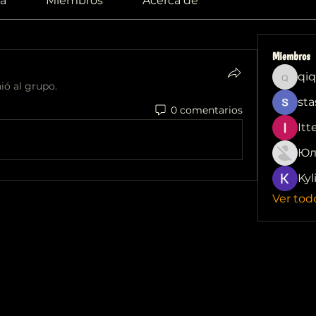
a
Miembros
Acerca de
Miembros
qiq
qiqi772
ió al grupo.
sta
0 comentarios
Itt
Юл
Kyl
Ver tod