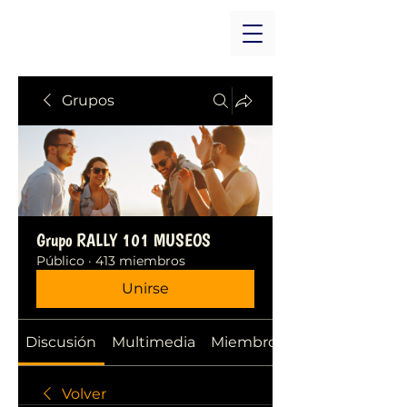
Grupos
Grupo RALLY 101 MUSEOS
Público
·
413 miembros
Unirse
Discusión
Multimedia
Miembros
Volver