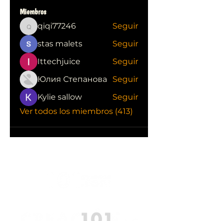
Miembros
qiqi77246
Seguir
qiqi77246
stas malets
Seguir
Ittechjuice
Seguir
Юлия Степанова
Seguir
Kylie sallow
Seguir
Ver todos los miembros (413)