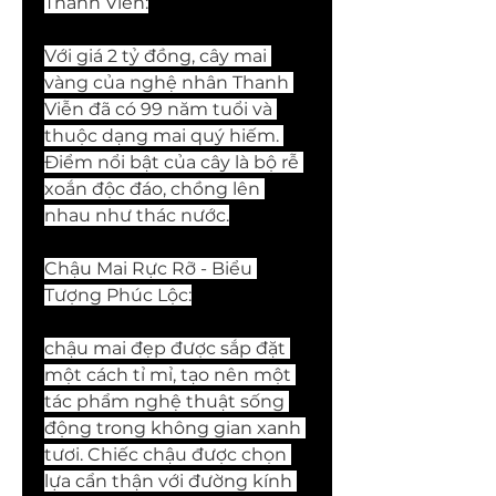
Thanh Viễn:
Với giá 2 tỷ đồng, cây mai 
vàng của nghệ nhân Thanh 
Viễn đã có 99 năm tuổi và 
thuộc dạng mai quý hiếm. 
Điểm nổi bật của cây là bộ rễ 
xoắn độc đáo, chồng lên 
nhau như thác nước.
Chậu Mai Rực Rỡ - Biểu 
Tượng Phúc Lộc:
chậu mai đẹp được sắp đặt 
một cách tỉ mỉ, tạo nên một 
tác phẩm nghệ thuật sống 
động trong không gian xanh 
tươi. Chiếc chậu được chọn 
lựa cẩn thận với đường kính 