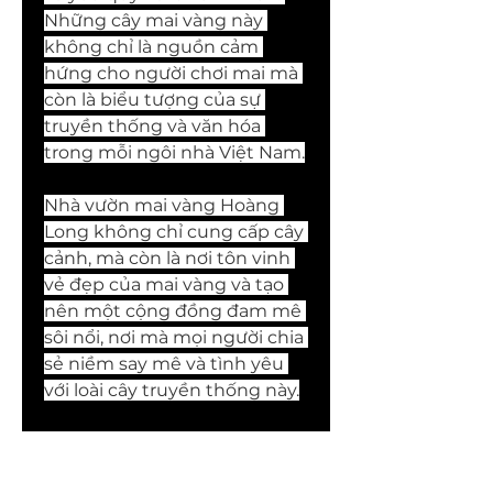
Những cây mai vàng này 
không chỉ là nguồn cảm 
hứng cho người chơi mai mà 
còn là biểu tượng của sự 
truyền thống và văn hóa 
trong mỗi ngôi nhà Việt Nam.
Nhà vườn mai vàng Hoàng 
Long không chỉ cung cấp cây 
cảnh, mà còn là nơi tôn vinh 
vẻ đẹp của mai vàng và tạo 
nên một cộng đồng đam mê 
sôi nổi, nơi mà mọi người chia 
sẻ niềm say mê và tình yêu 
với loài cây truyền thống này.
Hãy đến và trải nghiệm sự 
tận tâm, chuyên nghiệp và 