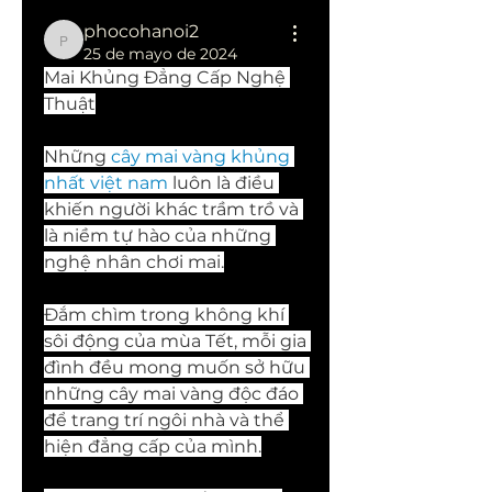
phocohanoi2
phocohanoi2
25 de mayo de 2024
Mai Khủng Đẳng Cấp Nghệ 
Thuật
Những 
cây mai vàng khủng 
nhất việt nam
 luôn là điều 
khiến người khác trầm trồ và 
là niềm tự hào của những 
nghệ nhân chơi mai.
Đắm chìm trong không khí 
sôi động của mùa Tết, mỗi gia 
đình đều mong muốn sở hữu 
những cây mai vàng độc đáo 
để trang trí ngôi nhà và thể 
hiện đẳng cấp của mình.