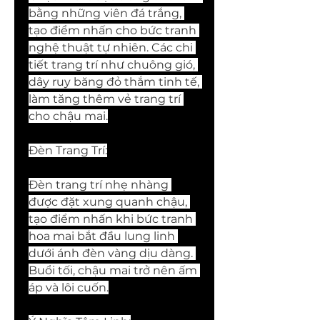
bằng những viên đá trắng, 
tạo điểm nhấn cho bức tranh 
nghệ thuật tự nhiên. Các chi 
tiết trang trí như chuông gió, 
dây ruy băng đỏ thắm tinh tế, 
làm tăng thêm vẻ trang trí 
cho chậu mai.
Đèn Trang Trí:
Đèn trang trí nhẹ nhàng 
được đặt xung quanh chậu, 
tạo điểm nhấn khi bức tranh 
hoa mai bắt đầu lung linh 
dưới ánh đèn vàng dịu dàng. 
Buổi tối, chậu mai trở nên ấm 
áp và lôi cuốn.