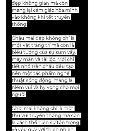
đẹp không gian mà còn 
mang lại cảm giác hòa mình 
vào không khí tết truyền 
thống.
Chậu mai đẹp không chỉ là 
một vật trang trí mà còn là 
biểu tượng của sự sum vầy, 
may mắn và tài lộc. Mỗi chi 
tiết nhỏ trên chậu đều tạo 
nên một tác phẩm nghệ 
thuật sống động, mang lại 
niềm vui và hy vọng cho mọi 
người.
Chơi mai không chỉ là một 
thú vui truyền thống mà còn 
là cách thể hiện sự tôn trọng 
và yêu quý với thiên nhiên. 