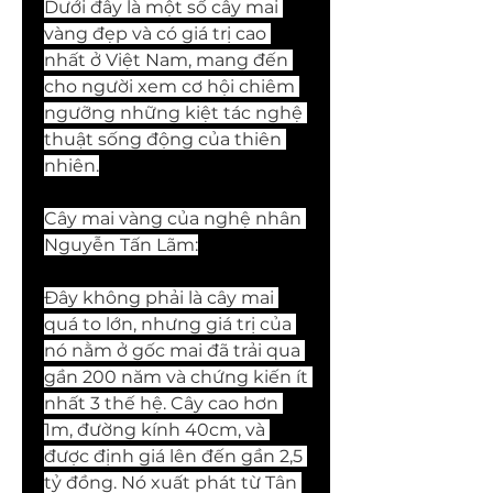
Dưới đây là một số cây mai 
vàng đẹp và có giá trị cao 
nhất ở Việt Nam, mang đến 
cho người xem cơ hội chiêm 
ngưỡng những kiệt tác nghệ 
thuật sống động của thiên 
nhiên.
Cây mai vàng của nghệ nhân 
Nguyễn Tấn Lãm:
Đây không phải là cây mai 
quá to lớn, nhưng giá trị của 
nó nằm ở gốc mai đã trải qua 
gần 200 năm và chứng kiến ít 
nhất 3 thế hệ. Cây cao hơn 
1m, đường kính 40cm, và 
được định giá lên đến gần 2,5 
tỷ đồng. Nó xuất phát từ Tân 