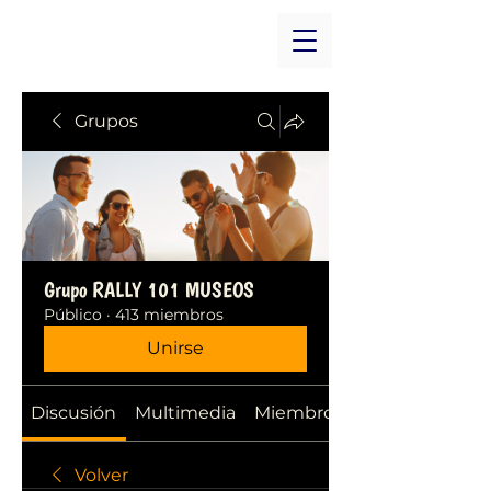
Grupos
Grupo RALLY 101 MUSEOS
Público
·
413 miembros
Unirse
Discusión
Multimedia
Miembros
Volver