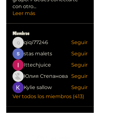
con otro
...
Leer más
Miembros
qiqi77246
Seguir
qiqi77246
stas malets
Seguir
Ittechjuice
Seguir
Юлия Степанова
Seguir
Kylie sallow
Seguir
Ver todos los miembros (413)