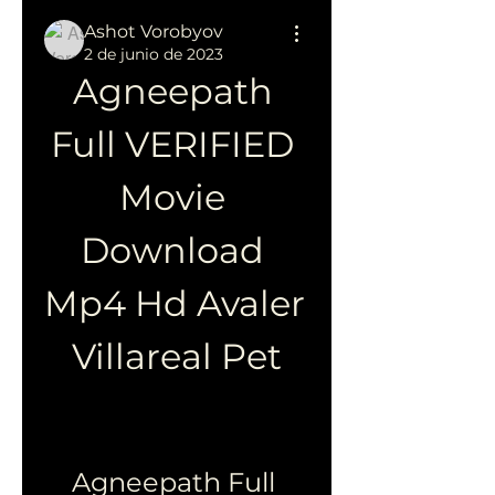
Ashot Vorobyov
2 de junio de 2023
Agneepath 
Full VERIFIED 
Movie 
Download 
Mp4 Hd Avaler 
Villareal Pet
Agneepath Full 