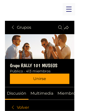
Grupos
Grupo RALLY 101 MUSEOS
Público
·
413 miembros
Unirse
Discusión
Multimedia
Miembros
Volver