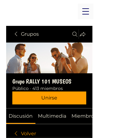
Grupos
Grupo RALLY 101 MUSEOS
Público
·
413 miembros
Unirse
Discusión
Multimedia
Miembros
Volver