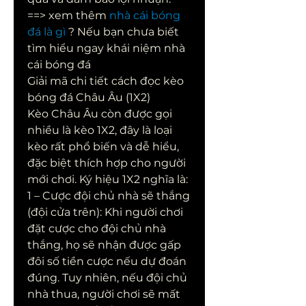
==> xem thêm 
nhà cái bóng 
đá là gì
 ? Nếu bạn chưa biết 
tìm hiểu ngay khái niệm nhà 
cái bóng đá
Giải mã chi tiết cách đọc kèo 
bóng đá Châu Âu (1X2)
Kèo Châu Âu còn được gọi 
nhiều là kèo 1X2, đây là loại 
kèo rất phổ biến và dễ hiểu, 
đặc biệt thích hợp cho người 
mới chơi. Ký hiệu 1X2 nghĩa là:
1 – Cược đội chủ nhà sẽ thắng 
(đội cửa trên): Khi người chơi 
đặt cược cho đội chủ nhà 
thắng, họ sẽ nhận được gấp 
đôi số tiền cược nếu dự đoán 
đúng. Tuy nhiên, nếu đội chủ 
nhà thua, người chơi sẽ mất 