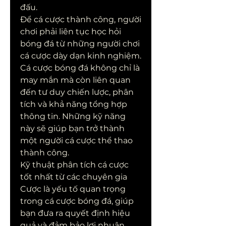
đấu.
Để cá cược thành công, người 
chơi phải liên tục học hỏi 
bóng đá từ những người chơi 
cá cược dày dạn kinh nghiệm.
Cá cược bóng đá không chỉ là 
may mắn mà còn liên quan 
đến tư duy chiến lược, phân 
tích và khả năng tổng hợp 
thông tin. Những kỹ năng 
này sẽ giúp bạn trở thành 
một người cá cược thể thao 
thành công.
Kỹ thuật phân tích cá cược 
tốt nhất từ ​​các chuyên gia
Cược là yếu tố quan trọng 
trong cá cược bóng đá, giúp 
bạn đưa ra quyết định hiệu 
quả và đảm bảo lợi nhuận.