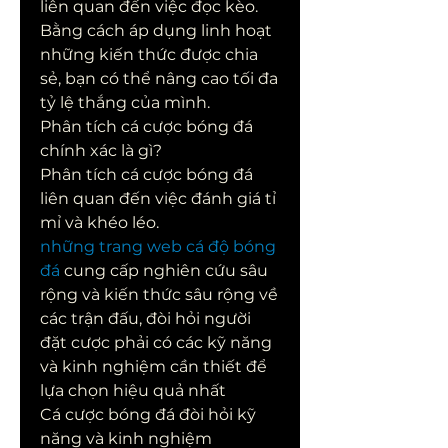
liên quan đến việc đọc kèo.
Bằng cách áp dụng linh hoạt 
những kiến thức được chia 
sẻ, bạn có thể nâng cao tối đa 
tỷ lệ thắng của mình.
Phân tích cá cược bóng đá 
chính xác là gì?
Phân tích cá cược bóng đá 
liên quan đến việc đánh giá tỉ 
mỉ và khéo léo.
những trang web cá độ bóng 
đá
 cung cấp nghiên cứu sâu 
rộng và kiến ​​thức sâu rộng về 
các trận đấu, đòi hỏi người 
đặt cược phải có các kỹ năng 
và kinh nghiệm cần thiết để 
lựa chọn hiệu quả nhất
Cá cược bóng đá đòi hỏi kỹ 
năng và kinh nghiệm