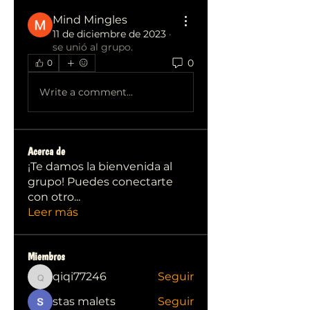
Mind Mingles
11 de diciembre de 2023
·
se unió al grupo.
0
0
Write a comment...
Acerca de
¡Te damos la bienvenida al
grupo! Puedes conectarte
con otro
...
Leer más
Miembros
qiqi77246
Seguir
qiqi77246
stas malets
Seguir