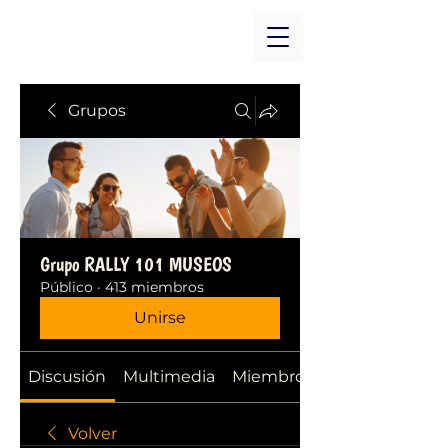
Grupos
Grupo RALLY 101 MUSEOS
Público
·
413 miembros
Unirse
Discusión
Multimedia
Miembros
Volver