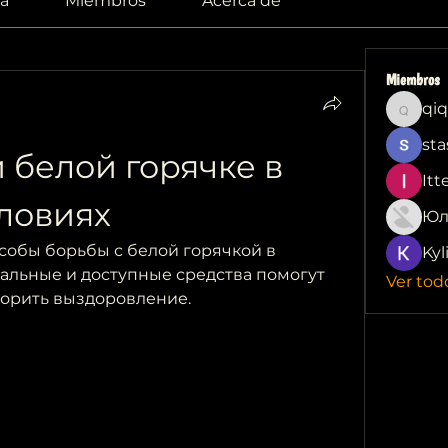
a
Miembros
Acerca de
Miembros
qiq
qiqi772
sta
 белой горячке в 
Itt
ловиях
Юл
обы борьбы с белой горячкой в 
Kyl
альные и доступные средства помогут 
Ver tod
корить выздоровление.