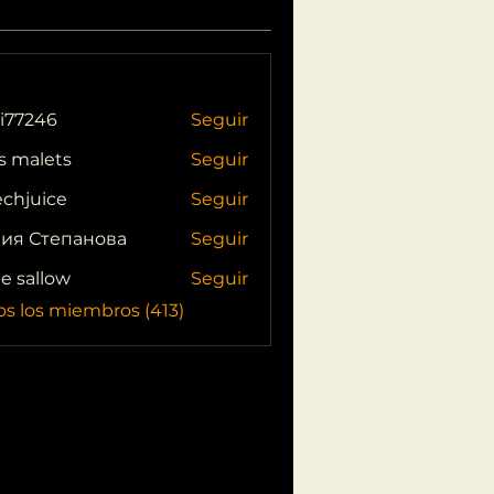
i77246
Seguir
46
s malets
Seguir
echjuice
Seguir
ия Степанова
Seguir
ie sallow
Seguir
os los miembros (413)