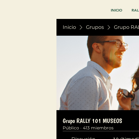
INICIO
RAL
Inicio
Grupos
Grupo RA
Grupo RALLY 101 MUSEOS
Público
·
413 miembros