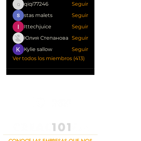
qiqi77246
Seguir
qiqi77246
stas malets
Seguir
Ittechjuice
Seguir
Юлия Степанова
Seguir
Kylie sallow
Seguir
Ver todos los miembros (413)