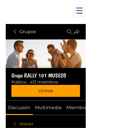
Grupos
Grupo RALLY 101 MUSEOS
Público
·
413 miembros
Unirse
Discusión
Multimedia
Miembros
Volver