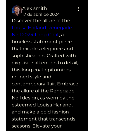
Alex smith
17 de abril de 2024
Discover the allure of the 
Louisa Harland Renegade 
Nell 2024 Long Coat
, a 
timeless statement piece 
that exudes elegance and 
sophistication. Crafted with 
exquisite attention to detail, 
this long coat epitomizes 
refined style and 
contemporary flair. Embrace 
the allure of the Renegade 
Nell design, as worn by the 
esteemed Louisa Harland, 
and make a bold fashion 
statement that transcends 
seasons. Elevate your 