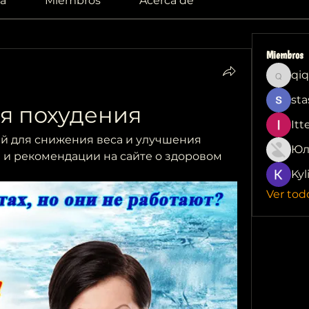
a
Miembros
Acerca de
Miembros
qiq
qiqi772
sta
я похудения
Itt
ей для снижения веса и улучшения 
Юл
 и рекомендации на сайте о здоровом 
Kyl
Ver tod