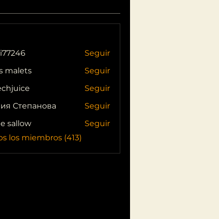
i77246
Seguir
46
s malets
Seguir
echjuice
Seguir
ия Степанова
Seguir
ie sallow
Seguir
os los miembros (413)