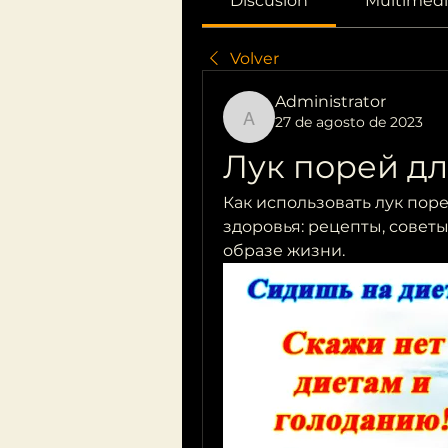
Discusión
Multimedi
Volver
Administrator
27 de agosto de 2023
Administrator
Лук порей дл
Как использовать лук пор
здоровья: рецепты, советы
образе жизни.