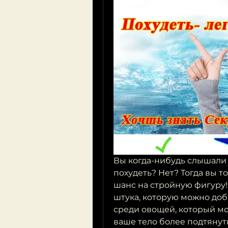
Вы когда-нибудь слышали о
похудеть? Нет? Тогда вы т
шанс на стройную фигуру! 
штука, которую можно доба
среди овощей, который мо
ваше тело более подтянуты