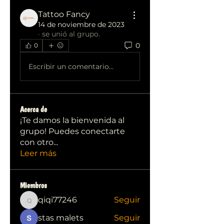
Tattoo Fancy
14 de noviembre de 2023
·
se unió al grupo.
0
0
Escribir un comentario...
Acerca de
¡Te damos la bienvenida al
grupo! Puedes conectarte
con otro
...
Leer más
Miembros
qiqi77246
Seguir
qiqi77246
stas malets
Seguir