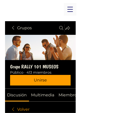
Grupos
Grupo RALLY 101 MUSEOS
Público
·
413 miembros
Unirse
Discusión
Multimedia
Miembros
Volver