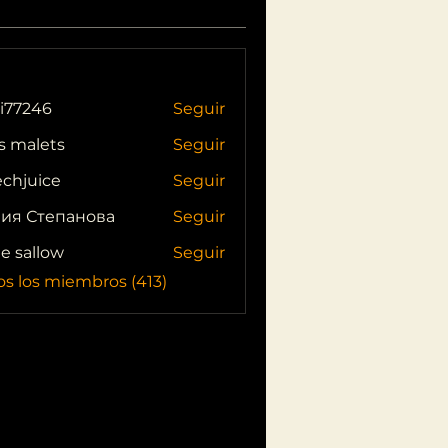
i77246
Seguir
46
s malets
Seguir
echjuice
Seguir
ия Степанова
Seguir
ie sallow
Seguir
os los miembros (413)