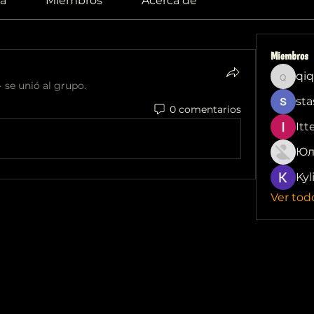
a
Miembros
Acerca de
Miembros
qiq
qiqi772
·
se unió al grupo.
sta
0 comentarios
Itt
Юл
Kyl
Ver tod