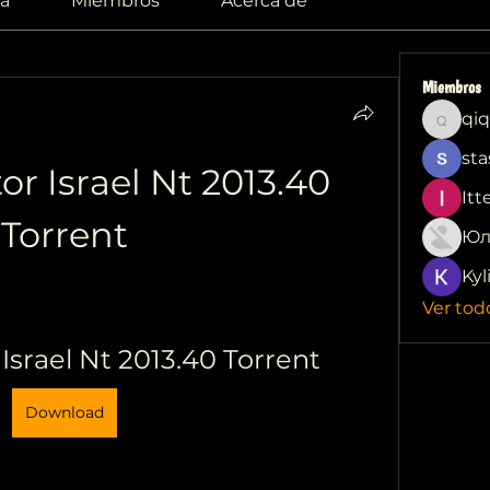
a
Miembros
Acerca de
Miembros
qiq
qiqi772
sta
or Israel Nt 2013.40 
Itt
Torrent
Юл
Kyl
Ver tod
 Israel Nt 2013.40 Torrent
Download