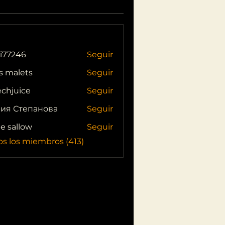
i77246
Seguir
46
s malets
Seguir
echjuice
Seguir
ия Степанова
Seguir
ie sallow
Seguir
os los miembros (413)