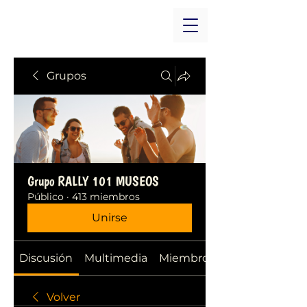
Grupos
Grupo RALLY 101 MUSEOS
Público
·
413 miembros
Unirse
Discusión
Multimedia
Miembros
Volver