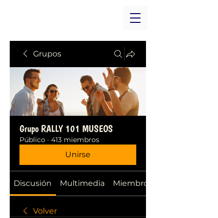
Grupos
Grupo RALLY 101 MUSEOS
Público
·
413 miembros
Unirse
Discusión
Multimedia
Miembros
Volver