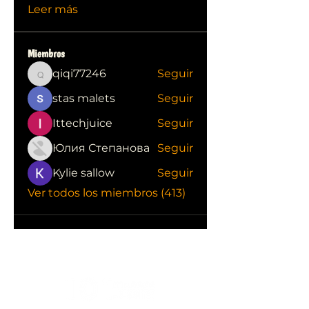
Leer más
Miembros
qiqi77246
Seguir
qiqi77246
stas malets
Seguir
Ittechjuice
Seguir
Юлия Степанова
Seguir
Kylie sallow
Seguir
Ver todos los miembros (413)