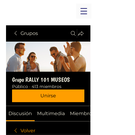
Grupos
Grupo RALLY 101 MUSEOS
Público
·
413 miembros
Unirse
Discusión
Multimedia
Miembros
Volver