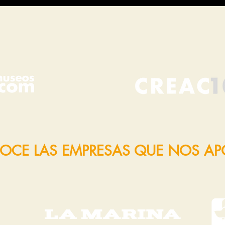
OCE LAS EMPRESAS QUE NOS A