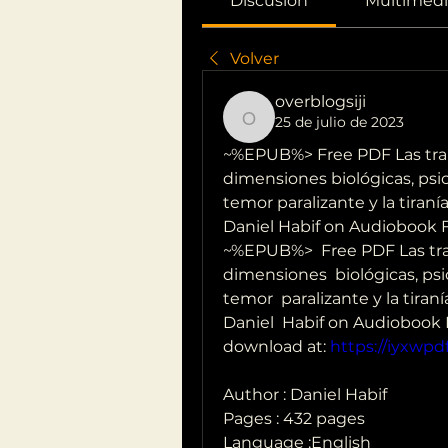
Discusión
Multimedi
Volver
overblogsiji
25 de julio de 2023
overblogsiji
~%EPUB%> Free PDF Las tramp
dimensiones biológicas, psic
temor paralizante y la tiraní
Daniel Habif on Audiobook 
~%EPUB%>  Free PDF Las tram
dimensiones  biológicas, psi
temor  paralizante y la tiran
Daniel  Habif on Audiobook 
download at: 
https://iyxwp
Author : Daniel Habif
Pages : 432 pages
Language :English