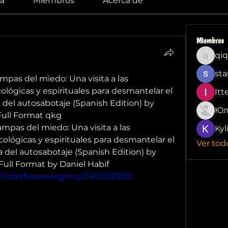
a
Miembros
Acerca de
Miembros
qiq
qiqi772
sta
as del miedo: Una visita a las 
ológicas y espirituales para desmantelar el 
Itt
a del autosabotaje (Spanish Edition) by 
Юл
Full Format qkg
pas del miedo: Una visita a las 
Kyl
cológicas y espirituales para desmantelar el 
Ver tod
ía del autosabotaje (Spanish Edition) by 
Full Format by Daniel Habif 
df.com/bookwixgroup/1400223512