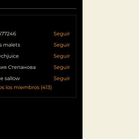
i77246
Seguir
46
s malets
Seguir
echjuice
Seguir
ия Степанова
Seguir
ie sallow
Seguir
os los miembros (413)