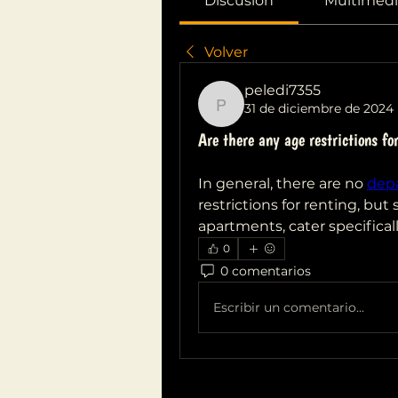
Discusión
Multimedi
Volver
peledi7355
31 de diciembre de 2024
peledi7355
Are there any age restrictions f
In general, there are no 
depa
restrictions for renting, but
apartments, cater specifical
0
0 comentarios
Escribir un comentario...