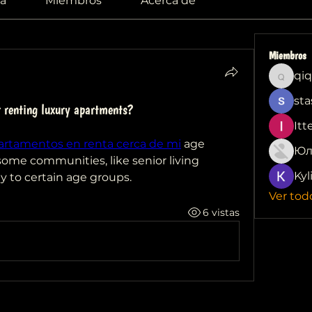
a
Miembros
Acerca de
Miembros
qiq
qiqi772
sta
or renting luxury apartments?
Itt
rtamentos en renta cerca de mi
 age 
Юл
 some communities, like senior living 
Kyl
ly to certain age groups.
Ver tod
6 vistas