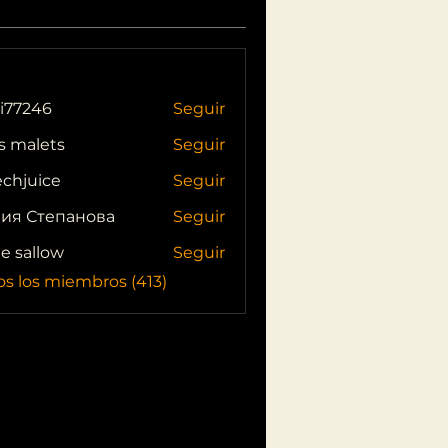
i77246
Seguir
46
s malets
Seguir
echjuice
Seguir
ия Степанова
Seguir
ie sallow
Seguir
os los miembros (413)