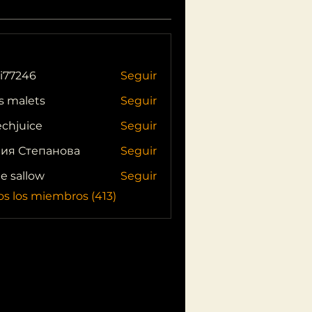
i77246
Seguir
46
s malets
Seguir
echjuice
Seguir
ия Степанова
Seguir
ie sallow
Seguir
os los miembros (413)