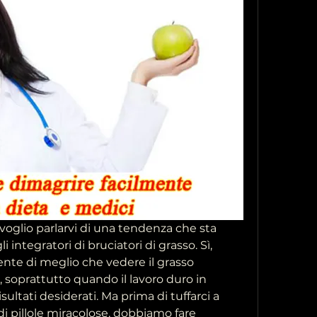
 voglio parlarvi di una tendenza che sta 
 integratori di bruciatori di grasso. Sì, 
ente di meglio che vedere il grasso 
, soprattutto quando il lavoro duro in 
ultati desiderati. Ma prima di tuffarci a 
 pillole miracolose, dobbiamo fare 