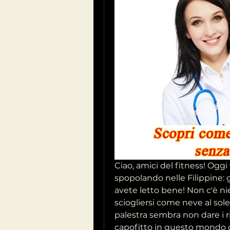
Ciao, amici del fitness! Oggi
spopolando nelle Filippine: gli
avete letto bene! Non c'è ni
sciogliersi come neve al sole
palestra sembra non dare i ris
capofitto in questo mondo di