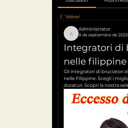
Discusión
Multimedi
Volver
Administrator
8 de septiembre de 2023
Administrator
Integratori di 
nelle filippine
Gli integratori di bruciatori
nelle Filippine. Scegli i migli
duraturi. Scopri la nostra se