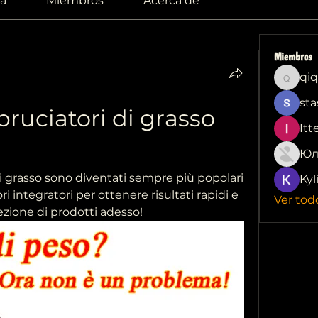
a
Miembros
Acerca de
Miembros
qiq
qiqi772
sta
bruciatori di grasso 
Itt
Юл
 di grasso sono diventati sempre più popolari 
Kyl
ori integratori per ottenere risultati rapidi e 
Ver tod
lezione di prodotti adesso!