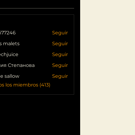
i77246
Seguir
46
s malets
Seguir
echjuice
Seguir
ия Степанова
Seguir
ie sallow
Seguir
os los miembros (413)