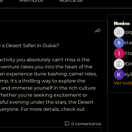
a
Miembros
Acerca de
Miembros
qiq
qiqi772
sta
a Desert Safari in Dubai?
Itt
If you're visiting Dubai, one activity you absolutely can't miss is the 
Юл
adventure takes you into the heart of the 
an experience dune bashing, camel rides, 
Kyl
p. It's a thrilling way to explore the 
Ver tod
 and immerse yourself in the rich culture 
Whether you're seeking excitement or 
ful evening under the stars, the Desert 
everyone. For more details, check out 
0 comentarios