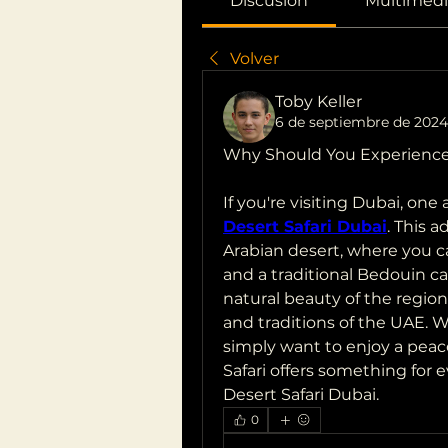
Discusión
Multimedi
Volver
Toby Keller
6 de septiembre de 2024
Why Should You Experience 
Desert Safari Dubai
. This 
Arabian desert, where you c
and a traditional Bedouin cam
natural beauty of the region
and traditions of the UAE. 
simply want to enjoy a peace
Safari offers something for 
Desert Safari Dubai.
0