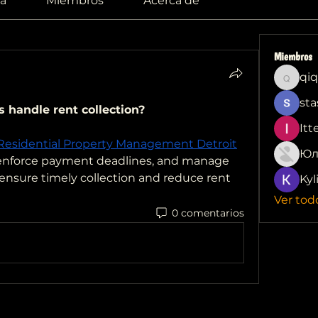
a
Miembros
Acerca de
Miembros
qiq
qiqi772
sta
handle rent collection?
Itt
Residential Property Management Detroit
Юл
enforce payment deadlines, and manage 
 ensure timely collection and reduce rent 
Kyl
Ver tod
0 comentarios