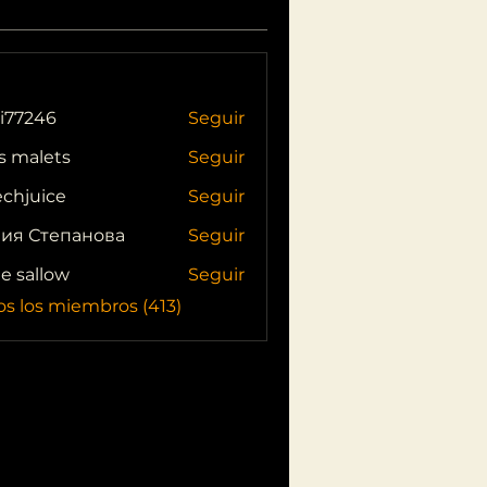
i77246
Seguir
46
s malets
Seguir
echjuice
Seguir
ия Степанова
Seguir
ie sallow
Seguir
os los miembros (413)