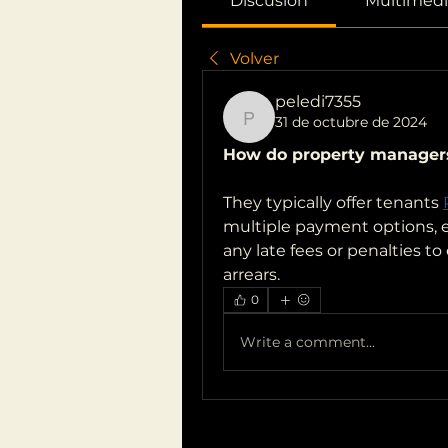
Discusión
Multimedi
Volver
peledi7355
31 de octubre de 2024
peledi7355
How do property managers 
They typically offer tenants 
multiple payment options, 
any late fees or penalties to
arrears.
0
Write a comment...