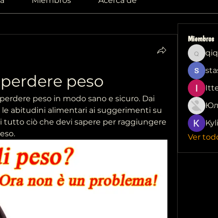
a
Miembros
Acerca de
Miembros
qiq
qiqi772
sta
 perdere peso
Itt
 perdere peso in modo sano e sicuro. Dai 
Юл
le abitudini alimentari ai suggerimenti su 
ai tutto ciò che devi sapere per raggiungere 
Kyl
peso.
Ver tod