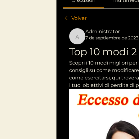
Discusión
Multimedi
Volver
Administrator
7 de septiembre de 2023
Administrator
Top 10 modi 2
Scopri i 10 modi migliori per
consigli su come modificare 
come esercitarsi, qui trover
i tuoi obiettivi di perdita di 