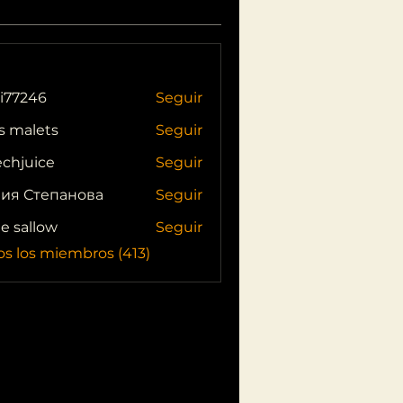
i77246
Seguir
46
s malets
Seguir
echjuice
Seguir
ия Степанова
Seguir
ie sallow
Seguir
os los miembros (413)