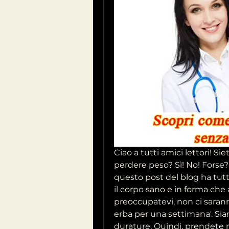
Ciao a tutti amici lettori! Sie
perdere peso? Sì! No! Forse? 
questo post del blog ha tutt
il corpo sano e in forma che
preoccupatevi, non ci saran
erba per una settimana'. Siam
durature. Quindi, prendete n