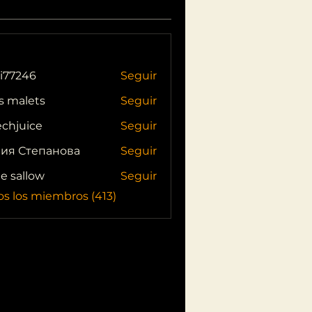
i77246
Seguir
46
s malets
Seguir
echjuice
Seguir
ия Степанова
Seguir
ie sallow
Seguir
os los miembros (413)