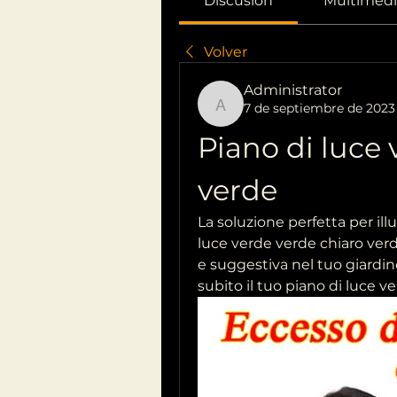
Discusión
Multimedi
Volver
Administrator
7 de septiembre de 2023
Administrator
Piano di luce 
verde
La soluzione perfetta per illu
luce verde verde chiaro ver
e suggestiva nel tuo giardin
subito il tuo piano di luce ve