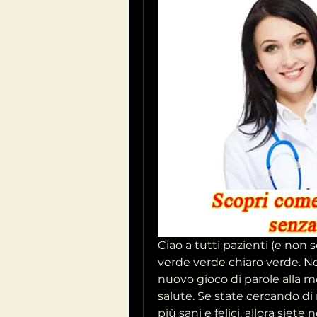
Ciao a tutti pazienti (e non s
verde verde chiaro verde. N
nuovo gioco di parole alla m
salute. Se state cercando di m
più sani e felici, allora siete