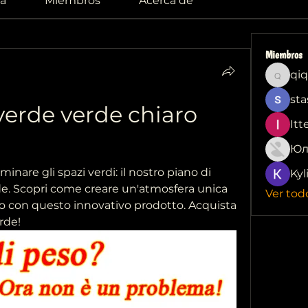
a
Miembros
Acerca de
Miembros
qiq
qiqi772
sta
verde verde chiaro 
Itt
Юл
minare gli spazi verdi: il nostro piano di 
Kyl
de. Scopri come creare un'atmosfera unica 
Ver tod
o con questo innovativo prodotto. Acquista 
rde!