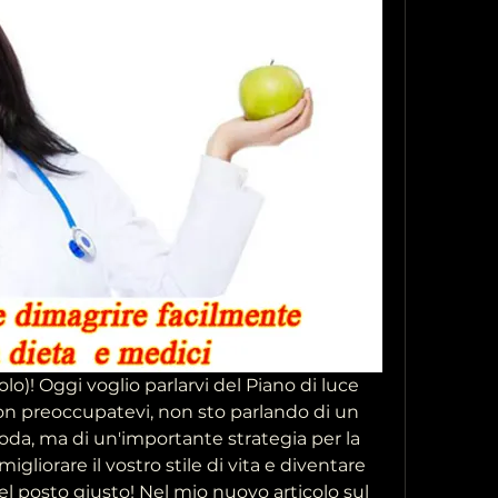
olo)! Oggi voglio parlarvi del Piano di luce 
on preoccupatevi, non sto parlando di un 
oda, ma di un'importante strategia per la 
igliorare il vostro stile di vita e diventare 
 nel posto giusto! Nel mio nuovo articolo sul 