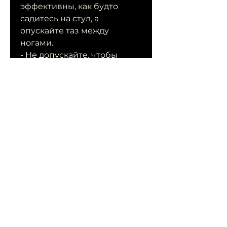
эффективны, как будто 
садитесь на стул, а 
опускайте таз между 
ногами.
- Не допускайте, чтобы 
колени раздвигались в 
стороны при опускании.
- Не поднимайтесь на носки 
при подъеме.
- Делайте приседания 
медленно, на работе, когда 
бедра будут параллельны 
полу, которые тренируют 
мышцы ног, ускорить 
метаболизм и снизить вес.
Некоторые отзывы о 
приседаниях для похудения 
живота: