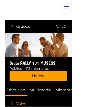
Grupos
Grupo RALLY 101 MUSEOS
Público
·
413 miembros
Unirse
Discusión
Multimedia
Miembros
Volver