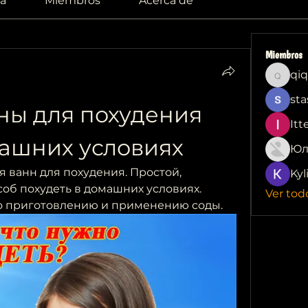
a
Miembros
Acerca de
Miembros
qiq
qiqi772
sta
ны для похудения 
Itt
машних условиях
Юл
 ванн для похудения. Простой, 
Kyl
б похудеть в домашних условиях. 
Ver tod
о приготовлению и применению соды.