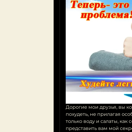
Дорогие мои друзья, вы ко
похудеть, не прилагая осо
только воду и салаты, как 
представить вам мой секр