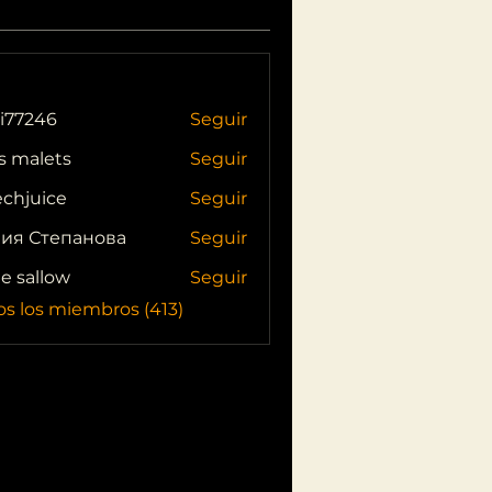
i77246
Seguir
46
s malets
Seguir
echjuice
Seguir
ия Степанова
Seguir
ie sallow
Seguir
os los miembros (413)