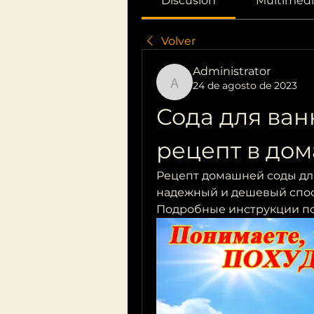
Discusión
Multimedi
Volver
Administrator
24 de agosto de 2023
Administrator
Сода для ван
рецепт в до
Рецепт домашней соды для
надежный и дешевый спосо
Подробные инструкции п