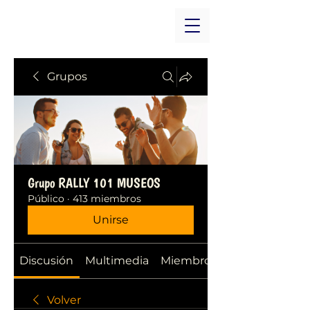
Grupos
Grupo RALLY 101 MUSEOS
Público
·
413 miembros
Unirse
Discusión
Multimedia
Miembros
Volver