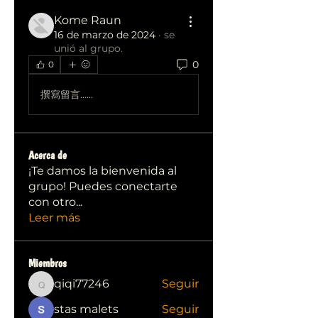
Kome Raun
16 de marzo de 2024
·
se
unió al grupo.
0
0
撰寫留言......
Acerca de
¡Te damos la bienvenida al
grupo! Puedes conectarte
con otro
...
Leer más
Miembros
qiqi77246
Seguir
qiqi77246
stas malets
Seguir