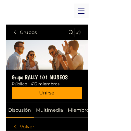
Grupos
Grupo RALLY 101 MUSEOS
Público
·
413 miembros
Unirse
Discusión
Multimedia
Miembros
Volver