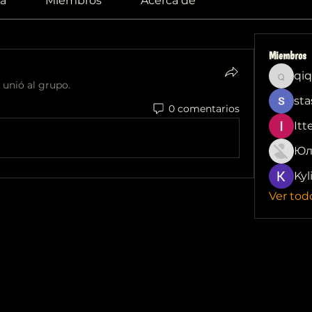
a
Miembros
Acerca de
Miembros
qiq
qiqi772
 unió al grupo.
sta
0 comentarios
Itt
Юл
Kyl
Ver tod