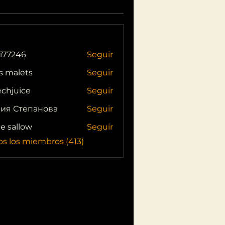
i77246
Seguir
46
s malets
Seguir
echjuice
Seguir
ия Степанова
Seguir
ie sallow
Seguir
os los miembros (413)