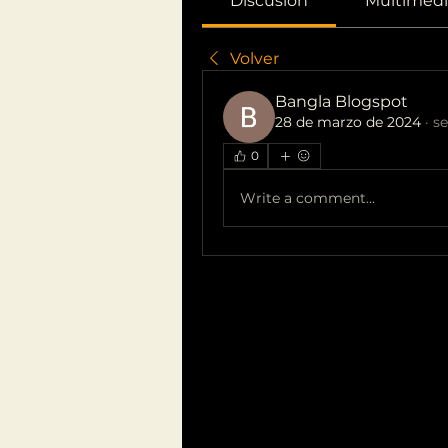
Discusión
Multimedi
Volver
Bangla Blogspot
28 de marzo de 2024
·
se
0
Write a comment...