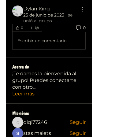
Dylan King
25 de junio de 2023
·
se
unió al grupo.
0
0
Escribir un comentario...
Acerca de
¡Te damos la bienvenida al
grupo! Puedes conectarte
con otro
...
Leer más
Miembros
qiqi77246
Seguir
qiqi77246
stas malets
Seguir