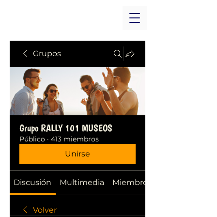
Grupos
Grupo RALLY 101 MUSEOS
Público
·
413 miembros
Unirse
Discusión
Multimedia
Miembros
Volver