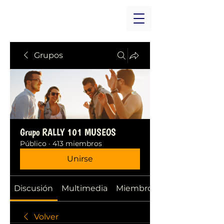
Grupos
Grupo RALLY 101 MUSEOS
Público
·
413 miembros
Unirse
Discusión
Multimedia
Miembros
Volver