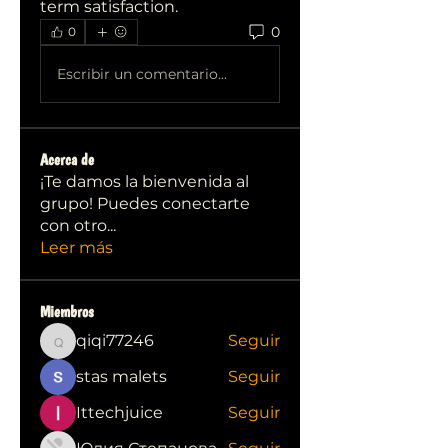
term satisfaction.
0
0
Escribir un comentario...
Acerca de
¡Te damos la bienvenida al
grupo! Puedes conectarte
con otro
...
Leer más
Miembros
qiqi77246
Seguir
qiqi77246
stas malets
Seguir
Ittechjuice
Seguir