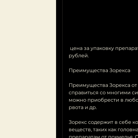
 цена за упаковку препарата (10 таблеток) составляет от 200 до 300 
рублей.
Преимущества Зорекса
Преимущества Зорекса от 
справиться со многими си
можно приобрести в любой
рвота и др. 
Зорекс содержит в себе к
веществ, таких как головн
препаратам от похмелья. О