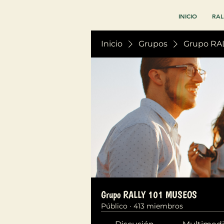
INICIO
RAL
Inicio
Grupos
Grupo RA
Grupo RALLY 101 MUSEOS
Público
·
413 miembros