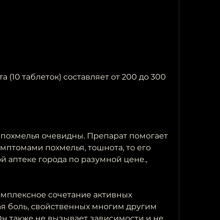
похмелья очевидны. Препарат помогает 
мптомами похмелья, тошнота, то его 
 аптеке города по разумной цене., 
омплексное сочетание активных 
ая боль, свойственных многим другим 
н также не вызывает зависимости и не 