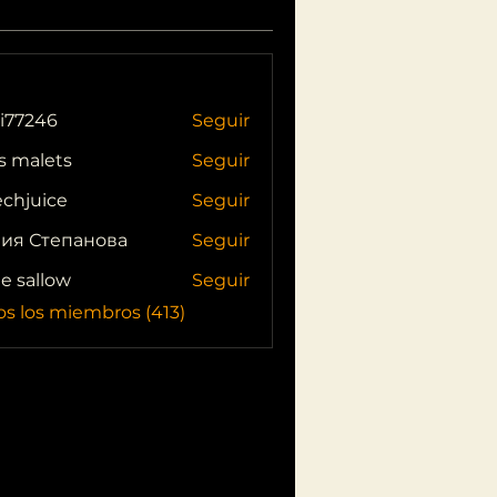
i77246
Seguir
46
s malets
Seguir
echjuice
Seguir
ия Степанова
Seguir
ie sallow
Seguir
os los miembros (413)