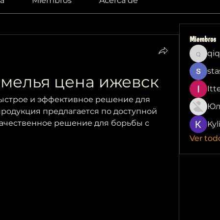
a
Miembros
Acerca de
Miembros
qiq
qiqi772
sta
хмелья цена ижевск
Itt
быстрое и эффективное решение для 
Юл
родукция предлагается по доступной 
качественное решение для борьбы с 
Kyl
Ver tod