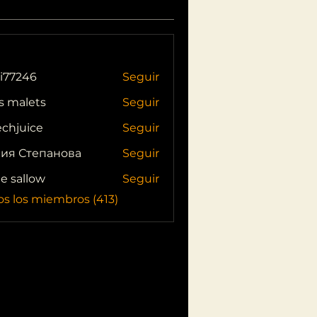
i77246
Seguir
46
s malets
Seguir
echjuice
Seguir
ия Степанова
Seguir
ie sallow
Seguir
os los miembros (413)