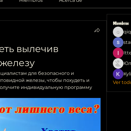
a
Miembros
Acerca de
Miembros
qiq
qiqi772
sta
ть вылечив 
Itt
железу
Юл
иалистам для безопасного и 
Kyl
овидной железы, чтобы похудеть и 
Ver tod
Получите индивидуальную программу 