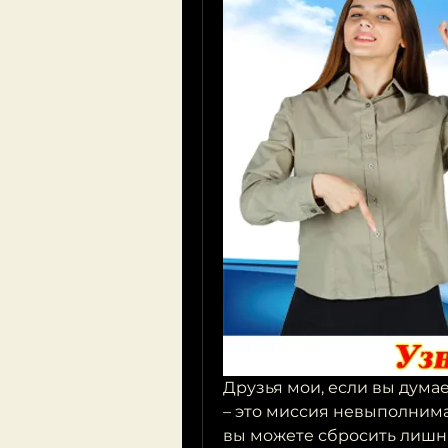
Друзья мои, если вы думае
– это миссия невыполнима, 
вы можете сбросить лишни