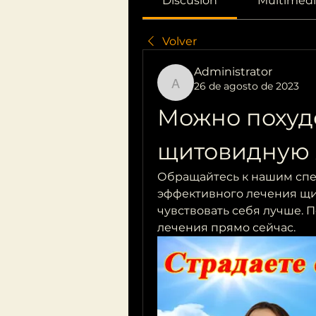
Discusión
Multimedi
Volver
Administrator
26 de agosto de 2023
Administrator
Можно похуде
щитовидную 
Обращайтесь к нашим спец
эффективного лечения щит
чувствовать себя лучше. 
лечения прямо сейчас.