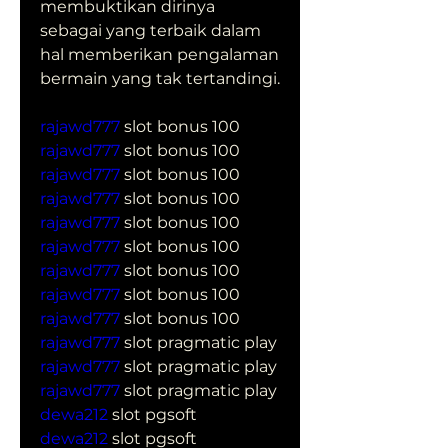
membuktikan dirinya 
sebagai yang terbaik dalam 
hal memberikan pengalaman 
bermain yang tak tertandingi.
rajawd777
 slot bonus 100
rajawd777
 slot bonus 100
rajawd777
 slot bonus 100
rajawd777
 slot bonus 100
rajawd777
 slot bonus 100
rajawd777
 slot bonus 100
rajawd777
 slot bonus 100
rajawd777
 slot bonus 100
rajawd777
 slot bonus 100
rajawd777
 slot pragmatic play
rajawd777
 slot pragmatic play
rajawd777
 slot pragmatic play
dewa212
 slot pgsoft
dewa212
 slot pgsoft