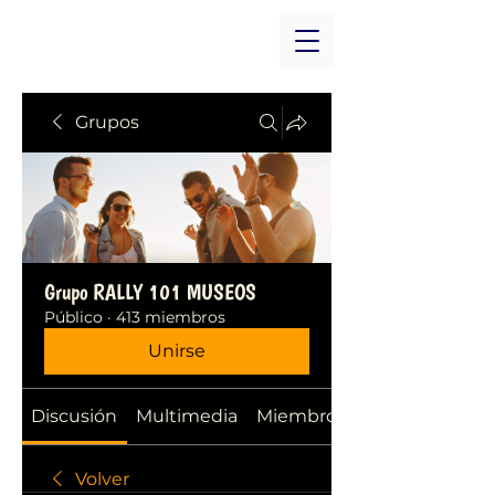
Grupos
Grupo RALLY 101 MUSEOS
Público
·
413 miembros
Unirse
Discusión
Multimedia
Miembros
Volver