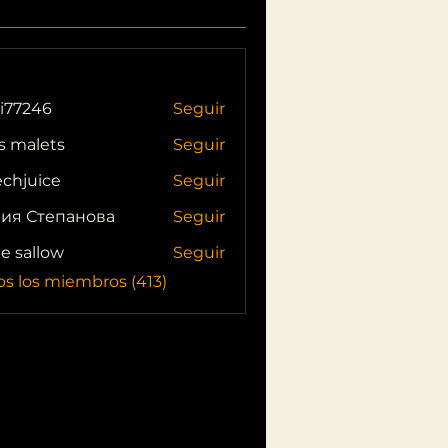
i77246
Seguir
46
s malets
Seguir
echjuice
Seguir
ия Степанова
Seguir
ie sallow
Seguir
os los miembros (413)