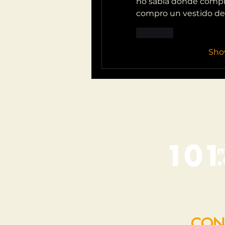
no sabía dónde comprar
compro un vestido de e
Like
Sho
CON