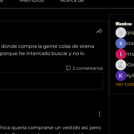
a
Miembros
Acerca de
Miembros
qiq
qiqi772
sta
ónde compra la gente colas de sirena 
, porque he intentado buscar y no lo 
Itt
Юл
2 comentarios
Kyl
Ver tod
ica quería comprarse un vestido así, pero 