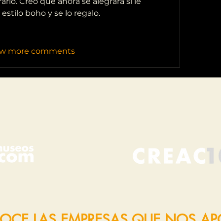
lo. Creo que ahora se alegrará si le 
stilo boho y se lo regalo.
w more comments
OCE LAS EMPRESAS QUE NOS A