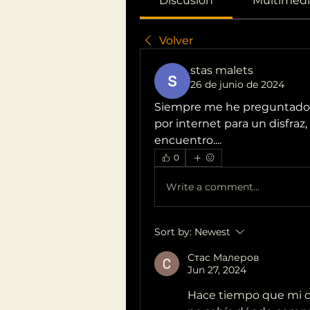
Discusión
Multimedi
Volver
stas malets
26 de junio de 2024
Siempre me he preguntado d
por internet para un disfraz
encuentro....
0
Write a comment...
Sort by:
Newest
Стас Малеров
Jun 27, 2024
Hace tiempo que mi ch