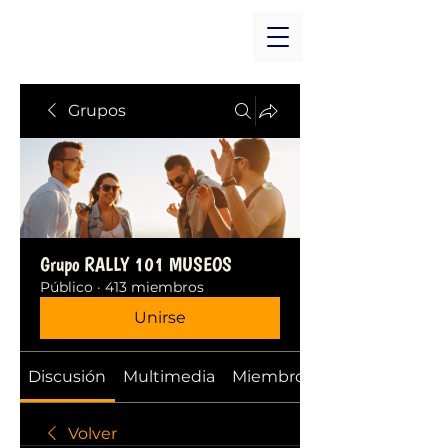
Grupos
Grupo RALLY 101 MUSEOS
Público
·
413 miembros
Unirse
Discusión
Multimedia
Miembros
Volver