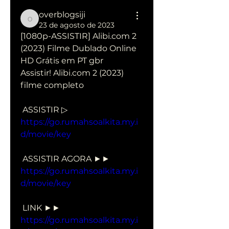
overblogsiji
overblogsiji
23 de agosto de 2023
[1080p-ASSISTIR] Alibi.com 2 
(2023) Filme Dublado Online 
HD Grátis em PT gbr
Assistir! Alibi.com 2 (2023) 
filme completo
 ASSISTIR ▷ 
https://go.rumahsoalkita.my.i
d/movie/key
 ASSISTIR AGORA ►► 
https://go.rumahsoalkita.my.i
d/movie/key
 LINK ►► 
https://go.rumahsoalkita.my.i