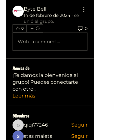
Byte Bell
14 de febrero de 2024
·
se
unió al grupo.
0
0
Write a comment...
Acerca de
¡Te damos la bienvenida al
grupo! Puedes conectarte
con otro
...
Leer más
Miembros
qiqi77246
Seguir
qiqi77246
stas malets
Seguir