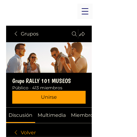
Grupos
Grupo RALLY 101 MUSEOS
Público
·
413 miembros
Unirse
Discusión
Multimedia
Miembros
Volver