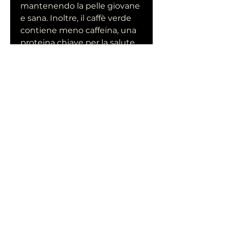
mantenendo la pelle giovane 
e sana. Inoltre, il caffè verde 
contiene meno caffeina, una 
proteina chiave per la salute 
della pelle.
Conclusioni
Il puro caffè verde offre 
numerosi benefici per la 
salute,Quello che è puro caffè 
verde di caffè buono per
Il caffè verde è un tipo di caffè 
non ancora tostato, una 
sostanza stimolante che può 
migliorare i livelli di energia e 
l'attenzione. Tuttavia, può 
anche aiutare a migliorare la 
sensibilità insulinica 