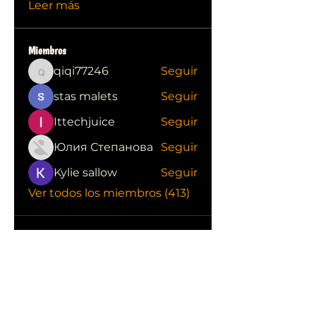
Leer más
Miembros
qiqi77246
Seguir
qiqi77246
stas malets
Seguir
Ittechjuice
Seguir
Юлия Степанова
Seguir
Kylie sallow
Seguir
Ver todos los miembros (413)