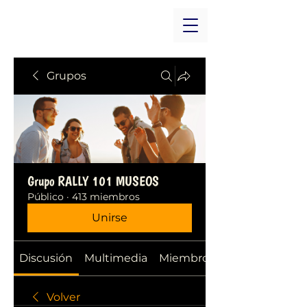
Grupos
Grupo RALLY 101 MUSEOS
Público
·
413 miembros
Unirse
Discusión
Multimedia
Miembros
Volver